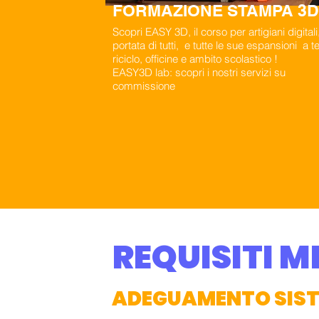
FORMAZIONE STAMPA 3D
Scopri EASY 3D, il corso per artigiani digitali,
portata di tutti, e tutte le sue espansioni a 
riciclo, officine e ambito scolastico !
EASY3D lab: scopri i nostri servizi su
commissione
REQUISITI M
ADEGUAMENTO SISTE