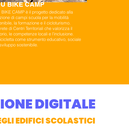
U BIKE CAMP
BIKE CAMP è il progetto dedicato alla
zione di campi scuola per la mobilità
enibile, la formazione e il cicloturismo.
ete di Centri Territoriali che valorizza il
torio, le competenze locali e l’inclusione.
icicletta come strumento educativo, sociale
 sviluppo sostenibile.
ZIONE DIGITALE
LI EDIFICI SCOLASTICI