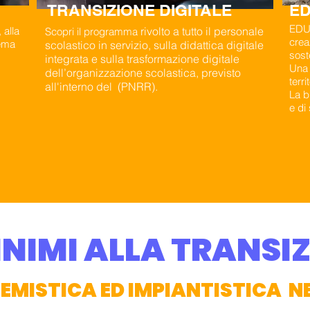
TRANSIZIONE DIGITALE
ED
EDU 
 alla
rivolto a tutto il personale
Scopri il programma
crea
tema
scolastico in servizio, sulla didattica digitale
sost
integrata e sulla trasformazione digitale
Una r
dell’organizzazione scolastica, previsto
terri
all'interno del (PNRR).
La b
e di
INIMI ALLA TRANSI
MISTICA ED IMPIANTISTICA NEG