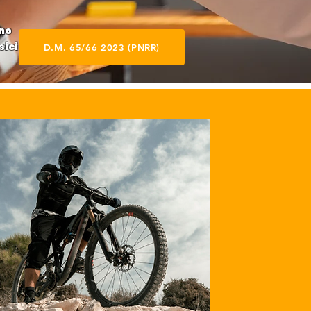
ano
sici
D.M. 65/66 2023 (PNRR)