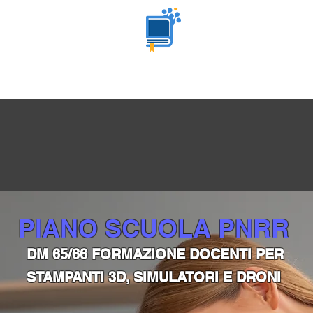
STAMPA 3D
EDU BIKE CAMP
OBIETTIVI
ER EDU S
PIANTI E TECNOLOGIE 4.0, AL SERVIZI
PIANO SCUOLA PNRR
DM 65/66 FORMAZIONE DOCENTI PER
STAMPANTI 3D, SIMULATORI E DRONI