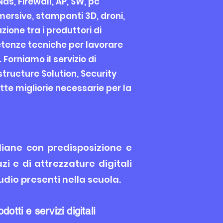
Nas, Firewall, AP, SW, pc
mmersive, stampanti 3D, droni,
ione tra i produttori di
petenze tecniche per lavorare
Forniamo il servizio di
tructure Solution, Security
tte migliorie necessarie per la
taliane con predisposizione e
zi e di attrezzature digitali
udio presenti nella scuola.
dotti e servizi digital
i