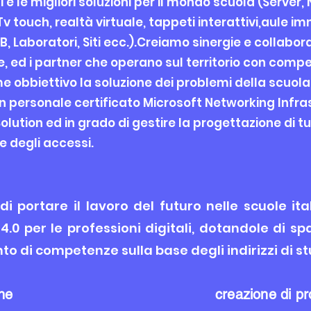
 e le migliori soluzioni per il mondo scuola (Server, 
v touch, realtà virtuale, tappeti interattivi,aule i
 Laboratori, Siti ecc.).Creiamo sinergie e collaboraz
le, ed i partner che operano sul territorio con com
obbiettivo la soluzione dei problemi della scuola. 
 personale certificato Microsoft Networking Infras
lution ed in grado di gestire la progettazione di tu
e degli accessi.
 di portare il lavoro del futuro nelle scuole i
4.0 per le professioni digitali, dotandole di spa
 di competenze sulla base degli indirizzi di st
ne
creazione di pro